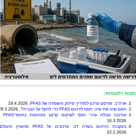
תבות רלוונטיות:
ארה"ב: פורסם עדכון למדריך סילוק והשמדה של
PFAS
, 29.4.2026
האם שינו את ערכי הסף לזיהום
PFAS
כדי להקל על הבנייה
?
, 29.3.2026
עודכנה טבלת ערכי הסף לשיקום קרקע מזוהמות בחומרי
PFAS
16.3.2026
בעקבות הזיהום בשדה דב: עדכונים על
PFAS
מהארץ והעולם
22.2.2026