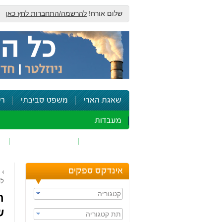
שלום אורח!
להרשמה/התחברות לחץ כאן
שאגת הארי
משפט סביבתי
רי
מעבדות
זיהום אוויר
חומרים מסוכנים
ש
אינדקס ספקים
להכ
קטגוריה
ח
ש
תת קטגוריה