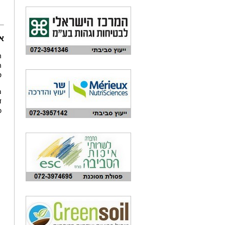
א
ה
ה
סה"כ
ד
כ