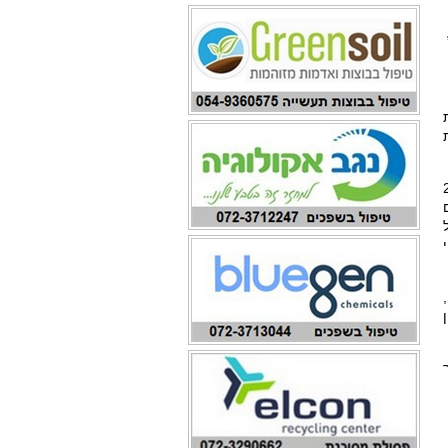
לות שלהם מערבת שימוש ב-PFAS,
לו על כ-24
. קישור