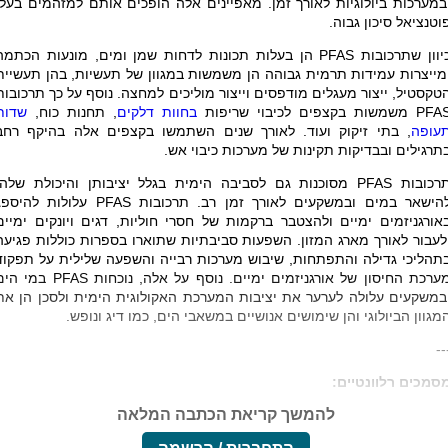
במערכות ביולוגיות לאורך זמן. מאפיינים אלה הופכים אותם למזהמים בעלי
וטנציאל סיכון גבוה.
יוון שתרכובות
PFAS
הן בעלות תכונות לדחות שמן ומים, מונעות הכתמה
מייצרות עמידות תרמית גבוהה הן משמשות במגוון של תעשיות, בהן תעשיית
טקסטיל, ייצור מעגלים מודפסים וייצור מוליכים למחצה. נוסף על כך תרכובות
PFA
משמשות בקצפים לכיבוי שריפות
בחוות דלקים
, תחנות כוח,
שדות
עופה
, בתי זיקוק ועוד. לאורך שנים השתמשו בקצפים אלה בהיקף רחב
תרגילים ובבדיקות תקינות של מערכות כיבוי אש.
רכובות
PFAS
מסוכנות גם לסביבה הימית בגלל יציבותן והיכולת שלהן
הישאר במים ובמשקעים לאורך זמן רב. תרכובות
PFAS
עלולות להיספג
אורגניזמים ימיים ולהצטבר ברקמות של חסרי חוליות, דגים ויונקים ימיים
לעבור לאורך מארג המזון. השפעות סביבתיות שתוארו בספרות כוללות פגיעה
תהליכי גדילה והתפתחות, שיבוש מערכות רבייה והשפעה שלילית על תפקוד
ערכת החיסון של אורגניזמים ימיים. נוסף על אלה, נוכחות
PFAS
במי הים
במשקעים עלולה לערער את יציבות המערכת האקולוגית הימית ולסכן הן את
מגוון הביולוגי והן שימושים אנושיים במשאבי הים, כמו דיג ונופש
.
--
סמכים רלוונטיים:
להמשך קריאת הכתבה המלאה