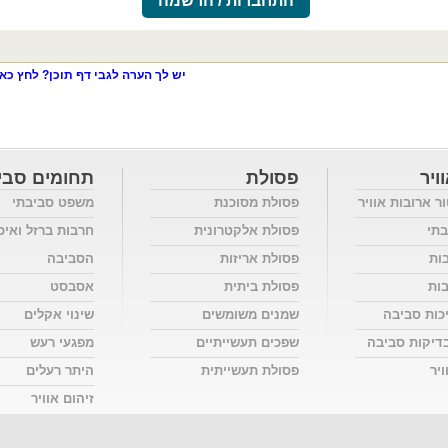
התחברות / הרשמה
יש לך הערה לגבי דף תוכן? לחץ כאן
ויר
פסולת
תחומים סבי
ור ארובות אוויר
פסולת מסוכנת
משפט סביבתי
בתי
פסולת אלקטרונית
חרבות ברזל ואיכ
בות
פסולת אריזות
הסביבה
בות
פסולת ביתית
אסבסט
כות סביבה
שמנים משומשים
שינוי אקלים
דיקות סביבה
שפכים תעשייתיים
מפגעי רעש
יר
פסולת תעשייתית
היתר רעלים
זיהום אוויר