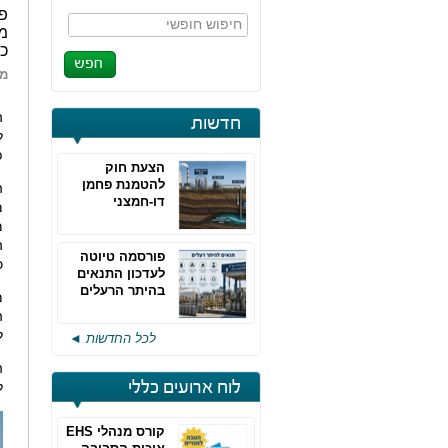
חיפוש חופשי
כו
מא
ה
חדשות
ל
פ
הצעת חוק
להטמנת פחמן
ה
דו-חמצני
מ
מ
ה
פורסמה טיוטה
כ
לעדכון התנאים
בהיתר הרעלים
מ
של חברות גפ"מ
ה
ל
לכל החדשות ◄
לוח ארועים כללי
ל
קורס מנהלי EHS