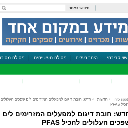
חיפוש באתר
שוי סביבתי
היתר רעלים
פסולת תעשייתית
פסולת מסוכנ
פכים
זיהום קרקע
פסולת
ריח
רעש
דיווח סביב
info spot
חדשות
חדש: חובת דיגום למפעלים המזרימים לים שפכים העלולים
יל PFAS
דש: חובת דיגום למפעלים המזרימים לים
פכים העלולים להכיל PFAS