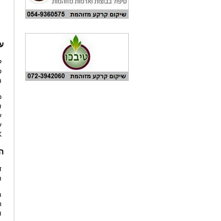
על
ל
כ-432,000 ₪ 
ה
כ
₪
על כ-00
X
ה
ד
ה
ת
ח
ו