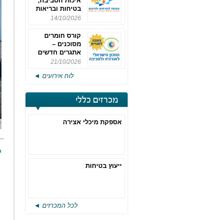
איכות הסביבה,
בטיחות ובריאות
תעסוקתית
14/10/2026
קורס חומרים
מסוכנים –
אתגרים חדשים
והערכות לחוק
21/10/2026
רישוי משולב -
לוח אירועים ◄
מחזור 4
מכרזים כללי
אספקת מיכלי אצירה
כ
ייעוץ בטיחות
לכל המכרזים ◄