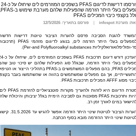
פורסמו דרישות לדיגום PFAS בשפכים המוזרמים לים שיחולו על כ-24
מפעלים בעלי היתר הזרמה שהפעי
לל בקצפי כיבוי המכילים PFAS
ת: מערכת infospot
פורסם בתאריך: 12/5/2026
משרד להגנת הסביבה פרסם להערות הציבור טיוטת דרישות חדשות
מפעלים בעלי היתר הזרמה לים, בנוגע לדיגום מזהמי
PFAS
(תרכובות
ר-ופוליפלואורואלקיליות
Per-and Polyfluoroalkyl substances
).
עדכון דורש דיגום תרכובות
PFAS
בשפכים המוזרמים לים, שיחו
פעלים בעלי היתר הזרמה, שבגלל סוג הפעילות שלהם יש סיכוי טוב שהם
כילים
PFAS
, בהם מפעלים המשתמשים ב-
PFAS
בתהליכי הייצור או הטיפול
תעשייתיים, אך גם מפעלים שמשתמשים בהווה או שהשתמשו בעבר בקצפי
יבוי מסוג
AFFF
המכילים תרכובות
PFAS
.
טרת הדיגום היא לזהות ולהעריך מקורות פוטנציאליים להזרמת
PFAS
לים,
יות ותרכובות
PFAS
מסוכנות גם לסביבה הימית בגלל יציבותן והיכולת שלהן
הישאר במים לאורך זמן רב.
הערות הציבור לטיוטת שינוי היתר הזרמה אפשר להגיש עד 31.5.2026
טיוטת שינוי היתר ההזרמה מובא בסוף הכתבה.