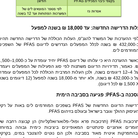
ות הדרישה החדשה: עד 18,000
₪
בשנה למפעל
פי ההערכות של המשרד להגנ"ס, העלות הכוללת של הדרישה החדשה תהיה
בשנה לכלל המפעלים הנדרשים לדיגום
PFAS
של השפכים
מוזרמים לים.
אשר ההערכה היא כי עלותו של דיגום
PFAS
יחיד עומדת על כ-1,000–00
. כאמור, תדירויות הדיגום משתנות לפי סוג הפעילות של המפעלים ויעמדו
על 4–12 דיגומים בשנה, ולכן העלות המרבית הכוללת לכל המפעלים עומדת
432,0 ₪ בשנה, ולא יותר מ-18,000 בשנה למפעל (12 דיגומים בשנה
1,500 ₪ לכל דיגום).
סכנה ב-
PFAS
: פגיעה בסביבה הימית
רישות הדיגום החדשות של
PFAS
בשפכים המוזרמים לים באות על רקע
עיסוק ההולך וגובר בישראל ובעולם בזיהום
PFAS
.
רכובות
PFAS
(תרכובות פרא ופולי-פלואורואלקליות) הן קבוצה רחבה של
ומרים אורגניים סינתטיים המאופיינים ביציבות כימית גבוהה במיוחד
בהתפרקות איטית מאוד בסביבה ולכן הם נוטים להצטבר במים, בקרקע