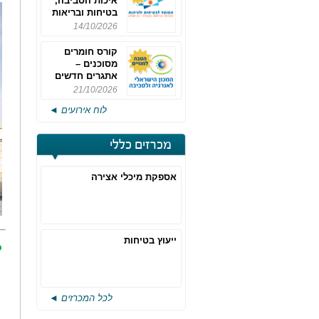
איכות הסביבה,
בטיחות ובריאות
תעסוקתית
14/10/2026
קורס חומרים
מסוכנים –
אתגרים חדשים
והערכות לחוק
21/10/2026
רישוי משולב -
לוח אירועים ◄
מחזור 4
מכרזים כללי
אספקת מיכלי אצירה
ייעוץ בטיחות
כ
לכל המכרזים ◄