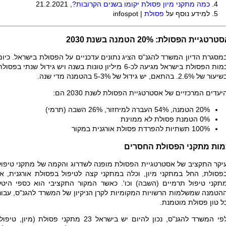
כמה מתקני מיון פסולת יקומו בשנים הקרובות?
, 21.2.2021
למידע נוסף על
פסולת
|
infospot
סטרטגיית הפסולת:
20% הטמנה בשנת 2030
מסגרת הדיון המשרד להגנ"ס הציג נתונים עדכניים על הפסולת בישראל. כיום
כמות הפסולת בישראל מגיעה לכ-6 מיליון טונות בשנה ויש גידול שנתי בפסול
עור של 2.6%. בהתאם, יש גידול של 5-3% בהטמנה מדי שנה.
יעדים המרכזיים של אסטרטגיית הפסולת לשנת 2030 הם:
20% הטמנה, 54% העברה למיחזור, 26% השבה (תרמי)
0% הטמנת פסולת לא ממוינת
100% תשתיות להפרדת פסולת אורגנית במקור
מות מתקני הפסולת החסרים
יקר התקציב של אסטרטגיית הפסולת מופנה לשדרוג והקמה של מתקני טיפול
פסולת, החל במתקני מיון, וכלה במתקני קצה לטיפול בפסולת אורגנית, או
תקני טיפול תרמיים (השבה) וכו'. כאשר המקור התקציבי הוא כספי היטל
הטמנה שמשלמות הרשויות המקומיות לקרן הניקיון של המשרד להגנ"ס, עבור
ל טון פסולת מוטמנת.
לפי המשרד להגנ"ס, נכון להיום יש בישראל 23 מתקני פסולת (מיון, טיפול