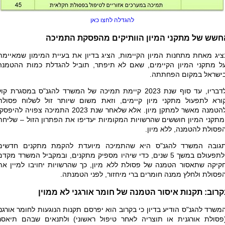
להגדלה לחצו כאן
חשש של מתקני המיון הוותיקים מהפסקת התמיכה
ציג מאחת מתחנות המיון הקיימות, הציג בדיון את בעיית המימון שמאיימת
ל מתקני המיון הקיימים, שאם לא תיפתר, תוביל להגדלת כמות ההטמנה
ישראל במקום הפחתתה.
לדבריו, עד סוף שנת 2023 קיימת תמיכה של המשרד להגנ"ס במסגרת קו
ורא לתפעול מתקני מיון קיימים, וזאת משום שיותר זול לשלוח פסולת
להטמנה מאשר למתקן מיון. אלא שלאחר שנת 2023 התמיכה צפויה להיפס
מתקני המיון חוששים שהרשויות המקומיות יעדיפו את הפתרון הזול – שליחת
פסולת להטמנה, ללא מיון.
גובה המשרד להגנ"ס היא שהתמיכה מיועדת להקמת מתקנים חדשים
ולתפעולם במשך 5 שנים, כדי שיהיו מספיק מתקנים, ובמקביל המשרד מקדם
קיקה שתאסור הטמנה של פסולת ללא מיון, כך שהרשויות יחויבו למיין את
פסולת ולחלץ ממנה חומרים ברי מיחזור, לפני הטמנתה.
רוב: תקנות איסור הטמנה של חומר אורגני לא ממוין
משרד להגנ"ס הודיע בדיון כי בקרוב הוא יפרסם תקנות הנוגעות לחומר אורגני
פסולת אורגנית או תוצריה לאחר טיפול ראשוני) ולתנאים שבהם תיאסר