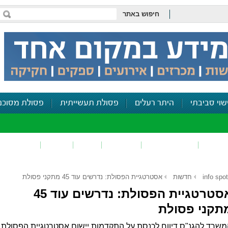
חיפוש באתר
שוי סביבתי
היתר רעלים
פסולת תעשייתית
פסולת מסוכנ
פכים
זיהום קרקע
פסולת
ריח
רעש
דיווח סביב
info spot
חדשות
אסטרטגיית הפסולת: נדרשים עוד 45 מתקני פסולת
אסטרטגיית הפסולת: נדרשים עוד 45
תקני פסולת
שרד להגנ"ס דיווח לכנסת על התקדמות יישום אסטרטגיית הפסולת.