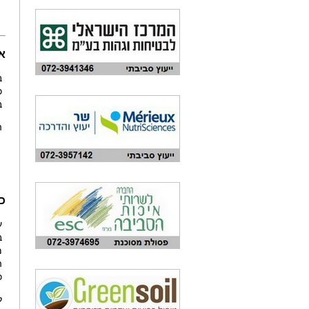
א
ב
בשי
ה
כ
ע
ב
מ
ה
כ