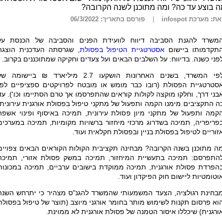
 בוצע עד כה? ומה מתוכנן לשנה הקרובה?
ת: מערכת infospot
פורסם בתאריך: 06/3/2022
משרד להגנת הסביבה דיווח לוועידת הפנים והסביבה של הכנסת על
תקדמותו ביישום
אסטרטגיית הטיפול בפסולת
, שגרסתה העדכנית הוצגה
פני כשנה. בדיווח: על השלבים הבאים ועל צעדים וחקיקה שמתוכננים בקרוב.
לפי המשרד, בשנים האחרונות הושקעו 2.7 מיליארד ₪ ביישומה ש
סטרטגיית הפסולת (רובו כבר מומש או מובטח לפרויקטים ספציפיים לפי
בני דרך, וחלקו מוקצה לקולות קוראים שהתפרסמו אך טרם הסתיימו וכו'). עד
ה התקציבים מימנו הקמה ותפעול של מתקני טיפול בפסולת אורגנית עירונית,
קמה ותפעול של מתקני מיון פסולת עירונית, תמיכה באיסוף ופינוי אשפה
פריפריה, תמיכה בשדרוג מרכזי מיחזור ברשויות מקומיות, תמיכה במערכים
זוריים לטיפול בפסולת בניין ובפסולת חקלאית ועוד.
ה מתוכנן בשנה הקרובה? מבחינה תקציבית הקולות הקוראים הבאים צפויים
התפרסם: תמיכה בתעשיית המיחזור, תמיכה במשק פסולת אזורי, תמיכה
הפרדת פסולת אורגנית, תמיכה ממוקדת בישובים ערביים, תמיכה במכונות
וטומטיות ליישום חוק הפיקדון ועוד.
בחינת רגולציה, הצעד המשמעותי שהמשרד להגנ"ס מצהיר כי יתרחש השנה
וא פרסום תקנות לשימוש מותר בחומר אורגני מיוצב (תוצר של טיפול בפסולת
ורגנית) שיכללו איסור הטמנה של פסולת אורגנית לא ממוינת.