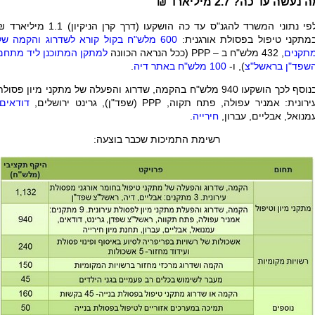
 נעשה עד כה? 2.7 מיליארד ₪
לפי נתוני המשרד להגנ"ס עד כה הושקעו (דרך קרן הניקיון) 1.1 מיליא
מתקני טיפול בפסולת אורגנית:
600 מלש"ח בקול קורא לשדרוג והקמה של
תקנים
, 432 מלש"ח ב –
PPP
(ככל הנראה הכוונה
למתקן המתוכנן ליד מתחם
שפד"ן בראשל"צ
), ו-
100 מלש"ח באתר דיה
.
בנוסף לכך הושקעו 940 מלש"ח בהקמה, שדרוג והפעלה של מתקני מיון פסול
ירונית: אמניר עפולה, פתח תקוה,
PPP
(שפד"ן), גרינט ירושלים,
דודאים
מנואל, אבליים, עברון,
חירייה
.
רשימת התמיכות שכבר בוצעה: