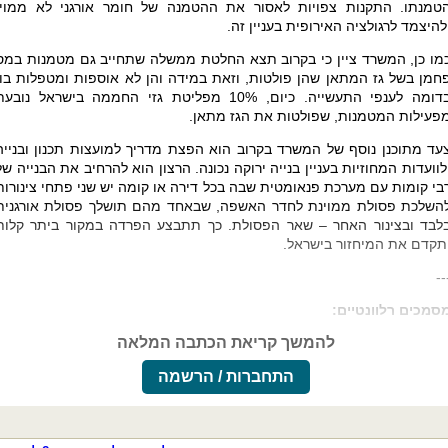
טמנתו. התקנות צפויות לאסור את ההטמנה של חומר אורגני לא ממוין
להיצמד לרגולציה האירופית בעניין זה.
מו כן, המשרד ציין כי בקרוב תצא החלטת ממשלה שתחייב גם מטמנות במס
חמן בשל גז המתאן שהן פולטות, וזאת במידה והן לא אוספות ומטפלות בו,
בדומה לענפי התעשייה. כיום, 10% מפליטת גזי החממה בישראל נובע
פעילות המטמנות, שפולטות את הגז מתאן.
עד מתוכנן נוסף של המשרד בקרוב הוא הפצת מדריך למועצות תכנון ובנייה
לוועדות המחוזיות בעניין בנייה ירוקה נכונה. הרצון הוא להרחיב את הבנייה של
בי קומות עם מערכת פנאומטית שבה בכל דירה או קומה יש שני פתחי צינורות
השלכת פסולת ממוינת לחדר האשפה, שבאחד מהם תושלך פסולת אורגנית
לבד ובצינור האחר – שאר הפסולת. כך תתבצע הפרדה במקור ביתר קלות
תקדם את המיחזור בישראל.
--
סמכים רלוונטיים:
להמשך קריאת הכתבה המלאה
התחברות / הרשמה