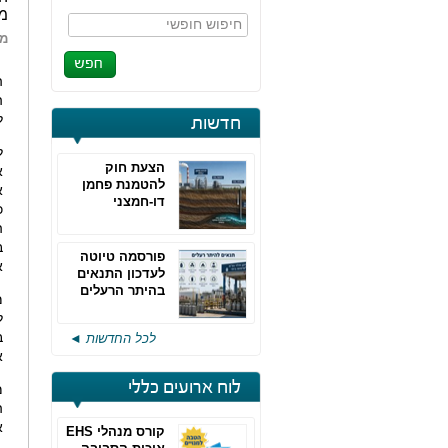
מה
חיפוש חופשי
מא
ה
ה
ל
חדשות
הצעת חוק
א
להטמנת פחמן
א
דו-חמצני
כ
ה
ב
פורסמה טיוטה
א
לעדכון התנאים
בהיתר הרעלים
מ
של חברות גפ"מ
ל
ב
לכל החדשות ◄
א
לוח ארועים כללי
מ
ה
א
קורס מנהלי EHS