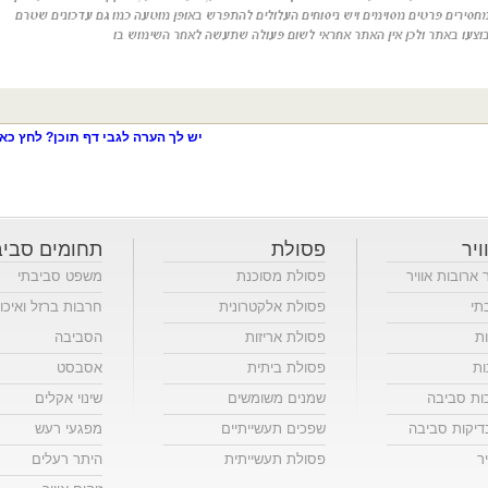
יש לך הערה לגבי דף תוכן? לחץ כאן
ויר
פסולת
תחומים סביב
ר ארובות אוויר
פסולת מסוכנת
משפט סביבתי
תי
פסולת אלקטרונית
חרבות ברזל ואיכו
ות
פסולת אריזות
הסביבה
ות
פסולת ביתית
אסבסט
כות סביבה
שמנים משומשים
שינוי אקלים
יקות סביבה
שפכים תעשייתיים
מפגעי רעש
ר
פסולת תעשייתית
היתר רעלים