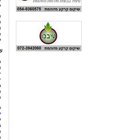
ע
ה
ו
(
ה
ל
שי
י
י
ב
ה
ה
כ
ל
ל
ב
ה