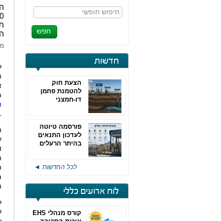
המ
חיפוש חופשי
ה
מא
חדשות
ל
הצעת חוק
א
להטמנת פחמן
מ
דו-חמצני
ה
2011. 
פורסמה טיוטה
ה
לעדכון התנאים
ע
בהיתר הרעלים
של חברות גפ"מ
ה
לכל החדשות ◄
ה
ה
לוח ארועים כללי
קורס מנהלי EHS