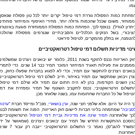
מו.
פחתת כמות הפסולת גוררת דמי טיפול יקרים יותר לכל טון פסולת שנאסף
ממוחזר, משום שככל שהכמות גדולה יותר, מחירי האיסוף והמיחזור פוחתים
יתרון לגודל). בנוסף לכך, הפחתת כמות הפסולת הממוחזרת פוגעת באינטרס
ציבורי, בשל הנזקים הכלכליים והסביבתיים שנגרמים מפסולת שהולכת
הטמנה, או בחלק מהמקרים, לטיפול פיראטי.
נוי מדיניות תשלום דמי טיפול רטרואקטיביים
חוק האריזות נכנס לתוקף בשנת 2011, כלומר יש יבואנים ויצרנים שמשלמי
ומממנים את פעילות תאגיד המיחזור המוכר תמיר כבר 14 שנים. כדי לתמ
בואנים ויצרנים להתקשר עם תמיר, וכדי לא לפגוע בחברות שפעלו כחוק, כל
צרן ויבואן שמתקשר עם תמיר באיחור, חייב לשלם דמי טיפול רטרואקטיביים
גין השנים הקודמות, בהן לא היה חתום עם תמיר ולא שילם דמי טיפול.
תשלום הרטרואקטיבי, נכנס לתקציב השוטף של תמיר ומפחית את דמי
טיפול של כל החברות שחתומות עמו, בשנה שלאחר מכן.
ך היה עד היום. אלא שלפני חצי שנה,
ערן בושארי
, מנכ"ל ומייסד חברת "
ערנות
סביבה
" שמתמחה בליווי חברות ליישום חוק האריזות, הפנה את תשומת לבנו,
כך שלאחרונה
תמיר שינה את מדיניות גביית דמי הטיפול
הרטרואקטיביים.
הסכם ההתקשרות החדש של תמיר עם יבואנים ויצרנים (שמאושר על ידי
המשרד להגנ"ס), נאמר כי התשלום הרטרואקטיבי ייגבה רק עבו
אחרונות.