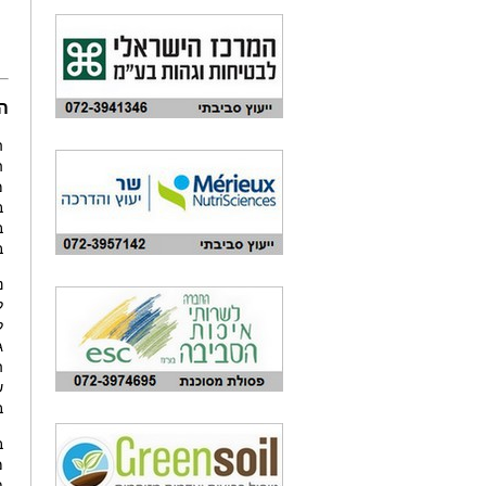
ה
ה
ה
מ
ב
ב
ב
נ
ל
ל
ג
ה
ש
ב
ב
מ
ת