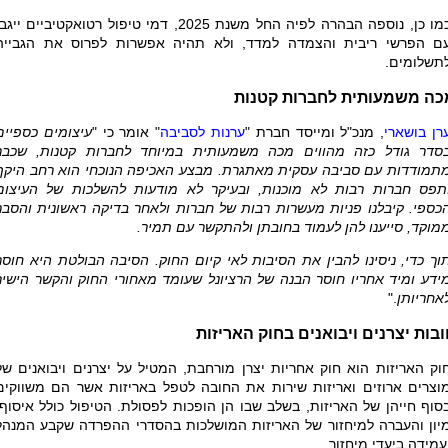
כמו כן, נוספה הבהרה לפיה החל משנת 2025, דמי טיפול רטואקטיביים ייגב
ם הפרשי ריבית והצמדה למדד, ולא תהיה אפשרות לפרוס את הגבייה
תשלומים.
כה משמעותית לחברות קטנות
רן בושארי
, מנכ"ל ומייסד חברת "
ערנות לסביבה
" אומר כי "
עיצומים כספיים
סדר גודל כזה מהווים מכה משמעותית במיוחד לחברות קטנות, שכבר
תמודדות עם סביבה עסקית מאתגרת. מבצע האכיפה הנוכחי הוא רחב היקף
תפס חברות רבות לא מוכנות, ובעיקר לא מודעות להשלכות של העיצום
כספי. קיבלנו פניות מעשרות רבות של חברות ולאחר בדיקה ראשונית והסבר
מוקד, סייענו להן לעמוד בחובתן ולהתקשר עם תמיר.
וך כדי, ניסינו להבין את הסיבות לאי קיום החוק. הסיבה הבולטת היא חוסר
ידע ומיד אחריו חוסר הבנה של הרציונל שעומד מאחורי החוק והקשר הישיר
אחריותן
."
בות יצרנים ויבואנים בחוק האריזות
וק האריזות הוא חוק אחריות יצרן מורחבת, המטיל על יצרנים ויבואנים של
וצרים ארוזים ואריזות שירות את החובה לטפל באריזות אשר הם משווקים
סוף חייהן של האריזות, בשלב שבו הן הופכות לפסולת. הטיפול כולל איסוף,
יון והעברה למיחזור של האריזות המושלכות בהסדרי ההפרדה שקבע המנהל
עמידה ביעדי מיחזור.