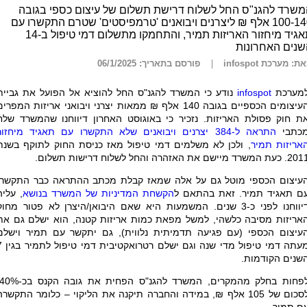
שרד להגנ"ס החל לשלוח דרישת תשלום של עיצום כספי בגובה
100-140 אלף ₪ ליצרנים ויבואנים 'טרמפיסטים' שטרם התקשרו עם
תאגיד מיחזור האריזות תמיר, והתחמקו מתשלום דמי טיפול ב-14
שנים האחרונות
ת: מערכת infospot
פורסם בתאריך: 06/1/2025
מערכת
infospot
נודע כי המשרד להגנ"ס החל להוציא אל הפועל את גביית
העיצומים הכספיים בגובה 140 אלף ₪ ממאות יצרני ויבואני אריזות המפרי
ת חוק פסולת האריזות. נזכיר כי באוגוסט האחרון דיווחנו שהמשרד שלח
כתבי
התראה ל-384 יצרנים ויבואנים שלא התקשרו עם תאגיד מיחזור
אריזות תמיר
, ולכן לא משלמים דמי טיפול מאז כניסת החוק לתוקף בשנת
כעת המשרד מיישם את האזהרה והחל לשלוח דרישות תשלום.
עיצום הכספי מוטל גם על אלה שמאז קבלת מכתב ההתראה כבר התקשרו
ם תאגיד תמיר. זאת בהתאם ל
הקשחת המדיניות של המשרד בנושא
, עליה
דיווחנו לפני כ-3 שנים. המשמעות היא שאם היבואן/היצרן לא פטור מחוק
אריזות מסיבה כלשהי, למשל מפאת כמות אריזות קטנה, הוא ישלם גם את
עיצום הכספי (עם פגיעה תדמיתית נלווית), גם יתקשר עם תמיר וישלם
מעתה דמי טיפול מדי שנה וג
שנים הקודמות
.
לסכום של 105 אלף ₪, במידה והחברה תיקנה את הליקוי – כלומר התקשרה