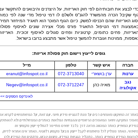
די לבצע את חובותיהם לפי חוק האריזות, על היצרנים והיבואנים להתקשר עם
וף שקיבל הכרה מהמשרד להגנ"ס ולשלם לו דמי טיפול מדי שנה לפי כמות
סוג האריזות שהם הכניסו למשק. כיום הגוף המוכר הוא תאגיד המיחזור תמיר.
אמצעות דמי הטיפול התאגיד פורס מכלי אצירה שונים לאיסוף פסולת
אריזות, פחים כתומים, קרטוניות ופחים סגולים לאיסוף זכוכית. האריזות
אספות, ממוינות ועוברות להמשך טיפול אשר מתבצע ברובו בישראל.
גופים לייעוץ ויישום חוק פסולת אריזות:
חברה
איש קשר
טלפון
מייל
ערנות
ערן בושארי
072-3713040
eranut@infospot.co.il
נגב
מאיה כהן
072-3712247
Negev@infospot.co.il
אקולוגיה
לאינדקס הספקים >>