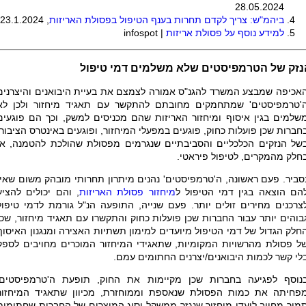
28.05.2024
ביהמ"ש: צריך לקדם תחרות בענף הטיפול בפסולת האריזות
, 23.1.2024
למידע נוסף על פסולת אריזות
|
infospot
נזק של הטרמפיסטים שלא משלמים דמי טיפול
אכיפה שמבצע המשרד להגנ"ס אמורה לצמצם את בעיית היבואנים והיצרנים
'טרמפיסטים' שמתחמקים מחובתם להתקשר עם תאגיד מיחזור ולכן לא
שלמים בגין איסוף ומיחזור האריזות שהם מכניסים למשק, וכך הם פוגעים
חברות שכן פועלות כחוק, פוגעים במפעלי המיחזור, ופוגעים באינטרס הציבורי
של הנזקים הכלכליים והסביבתיים שנגרמים מפסולת שהולכת להטמנה, או
חלק מהמקרים, לטיפול פיראטי.
סביר. פעם ראשונה, ה'טרמפיסטים' נהנים מיתרון תחרותי מובהק משום שאין
הם הוצאה בגין דמי הטיפול ל
מיחזור פסולת האריזות
, והם יכולים להציע
צרכנים מחירים זולים יותר. פעם שנייה, התופעה הנ"ל גורמת לדמי טיפול
בוהים יותר עבור החברות שכן פועלות כחוק והתקשרו עם תאגיד מיחזור, שכן
חלק הגדול של דמי הטיפול מיועדים למימון תשתיות האצירה ומנגנון האיסוף
ל פסולת מהרשויות המקומיות, שתאגידי המיחזור המוכרים מחויבים לספק
לי קשר לכמות היבואנים/יצרנים החתומים עמם.
נוסף לפגיעה בחברות שכן מקיימות את החוק, תופעת ה'טרמפיסטים'
פחיתה את כמות הפסולת שנאספת וממוחזרת, מכיוון שתאגיד המיחזור
מיר מחויב ליעדי מיחזור שנגזר ממשקל וסוג המוצרים של החברות שחתומות