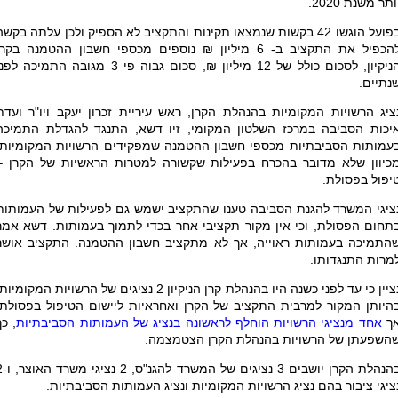
ותר משנת 2020.
בפועל הוגשו 42 בקשות שנמצאו תקינות והתקציב לא הספיק ולכן עלתה בקשה
להכפיל את התקציב ב- 6 מיליון ₪ נוספים מכספי חשבון ההטמנה בקר
הניקיון, לסכום כולל של 12 מיליון ₪, סכום גבוה פי 3 מגובה התמיכה לפ
נתיים.
ציג הרשויות המקומיות בהנהלת הקרן, ראש עיריית זכרון יעקב ויו"ר ועדת
יכות הסביבה במרכז השלטון המקומי, זיו דשא, התנגד להגדלת התמיכה
עמותות הסביבתיות מכספי חשבון ההטמנה שמפקידים הרשויות המקומיות,
כיוון שלא מדובר בהכרח בפעילות שקשורה למטרות הראשיות של הקרן –
יפול בפסולת.
ציגי המשרד להגנת הסביבה טענו שהתקציב ישמש גם לפעילות של העמותות
תחום הפסולת, וכי אין מקור תקציבי אחר בכדי לתמוך בעמותות. דשא אמר
התמיכה בעמותות ראוייה, אך לא מתקציב חשבון ההטמנה. התקציב אושר
מרות התנגדותו.
נציין כי עד לפני כשנה היו בהנהלת קרן הניקיון 2 נציגים של הרשויות המקומיו
היותן המקור למרבית התקציב של הקרן ואחראיות ליישום הטיפול בפסולת,
ך
אחד מנציגי הרשויות הוחלף לראשונה בנציג של העמותות הסביבתיות
, כך
השפעתן של הרשויות בהנהלת הקרן הצטמצמה.
בהנהלת הקרן יושבים 3 נציגי
ציגי ציבור בהם נציג הרשויות המקומיות ונציג העמותות הסביבתיות.