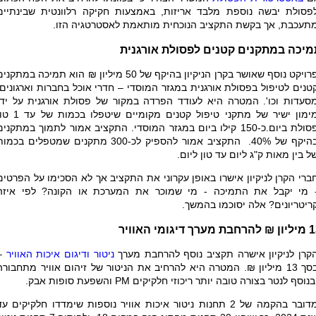
פסולת יבשה נוספת מלבד אריזות, באמצעות חקיקה רלוונטית שבינתיים
תעכבת, אך בקשת התקציב הנוכחית מותאמת לאסטרטגיה הזו.
מיכה במתקנים קטנים לפסולת אורגנית
פרויקט נוסף שאושר בקרן הניקיון בהיקף של 50 מיליון ₪ הוא תמיכה במתקני
טנים לטיפול בפסולת אורגנית במגזר המוסדי – חדרי אוכל בחברות וארגונים,
סעדות וכו'. המטרה היא לעודד הפרדה במקור של פסולת אורגנית על ידי
מימון ישיר של מתקני טיפול קטנים מקומיים שיטפלו בכמו
פסולת ביום.כ-150 קילו ביום במגזר המוסדי. התקציב אמור לתמוך במתקנים
בהיקף של 40%. התקציב אמור להספיק לכ-300 מתקנים שמטפלים בכמו
ל בין מאות ק"ג ליום עד טון ליום.
ברי הקרן לניקיון אישרו באופן עקרוני את התקציב אך לא הסכימו על הפרטים
 מי יקבל את התמיכה
-
מי שמוכר את המערכת או הקונה? לפי איזה
ריטריונים? אלה יסוכמו בהמשך.
ליון ₪
להרחבת מערך דיגומי האוויר
קרן לניקיון אישרה תקציב נוסף להרחבת מערך
ניטור ודיגום איכות האוויר
–
בסך 13 מיליון ₪. המטרה היא להרחיב את הניטור של זיהום אוויר מתחבורה
בנוסף לנטר בצורה טובה יותר ריכוזי חלקיקים
PM
והשפעת סופות אבק.
מדובר בהקמה של 2 תחנות ניטור איכות אוויר נוספות שימדדו חלקיקים עד