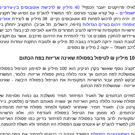
אילו פרויקטים יועבר הכסף?
40 מיליון ₪ לרכישת אוטובוסים בין-עירוניים
שמליים
– קול קורא שכבר פורסם. לפי המשרד להגנ"ס עם הסיוע של תקציב
 יהיה ניתן לרכוש לפחות 40 אוטובוסים נקיים. 38 מיליון ₪ ליצירת
אזורים
ופחתי זיהום בערים הגדולות
(חיפה, ירושלים, תל אביב). התקציב יתחלק בין
רשויות המקומיות שיידרשו להציב תמרורים ולדאוג לאכיפה לבין בעלי רכב ישן
יידרשו להתקין מסננים וכו' כדי להפחית את הזיהום מרכבם. אושר גם תקציב
לטובת הגעה ירוקה לעבודה בגובה 30 מיליון ₪ ולטובת התקנת עמדות טעינ
רכב חשמלי – יוקצו 2 מיליון ₪ נוספים.
יפול בפסולת שאינה אריזות בפח הכתום
תקציב נוסף שאושר בקרן הניקיון הוא 100 מיליון ₪ למימון הטיפול בפסול
מושלכת לפח הכתום אך אינה כלולה בחוק פסולת אריזות. כלומר, המשרד
בקש לממן עבור הרשויות המקומיות את הטיפול בפסולת היבשה - שאינה
ריזות - שמושלכת לפח הכתום.
פחים הכתומים של תאגיד המיחזור תמיר מושלכת גם כמות מסוימת של
סולת שאינה כלולה בחוק האריזות אך עשויה מאותם חומרים (פלסטיק, נייר,
רטון וכו'). תאגיד תמיר, שאחראי לאסוף ולמחזר פסולת אריזות מהפחים
כתומים, לא מממן את הטיפול בפסולת העודפת הזו, אלא הרשויות
מקומיות. לרוב מדובר בפסולת שניתנת למיחזור בדיוק כמו פסולת האריזות
לכן למשרד להגנ"ס יש אינטרס שגם הפסולת הזו תמוחזר ולא תשלח להטמנה.
ם
באסטרטגיית הפסולת
המשרד הצהיר כי בכוונתו להרחיב את הפח הכתום