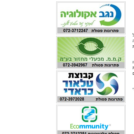
ת
ם
י