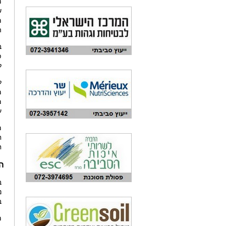
מ
ש
מ
ה
ב
פ
ל
ל
מ
מ
ע
ח
ה
ב