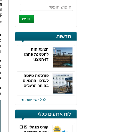
חיפוש חופשי
וע
ק
מא
ח
חדשות
הצעת חוק
ו
להטמנת פחמן
דו-חמצני
ע
פורסמה טיוטה
ב
לעדכון התנאים
בהיתר הרעלים
של חברות גפ"מ
ה
לכל החדשות ◄
לוח ארועים כללי
קורס מנהלי EHS