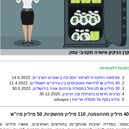
תבות רלוונטיות:
פורסמה התוכנית לשיפור הסביבה בישובים הערביים
, 14.6.2022
40
מיליון ₪ לרכישת אוטובוסים בין-עירוניים חשמליים
, 11.4.2022
30 מיליון ₪ לטיפול בפסולת ובזיהום אוויר בירושלים
, 30.5.2022
נציגים חדשים בהנהלת קרן הניקיון
, 30.12.2020
מידע נוסף על פסולת אריזות
|
infospot
ה, 110 מיליון מהשקיות, 50 מיליון מיו"ש
אמור, בסדרת ישיבות שהתקיימו בחודשים האחרונים, אושרו מיליוני ₪