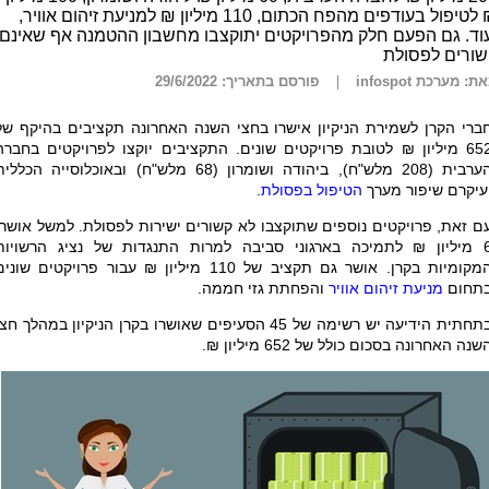
₪ לטיפול בעודפים מהפח הכתום, 110 מיליון ₪ למניעת זיהום אוויר,
וד. גם הפעם חלק מהפרויקטים יתוקצבו מחשבון ההטמנה אף שאינם
שורים לפסולת
ת: מערכת infospot
פורסם בתאריך: 29/6/2022
ברי הקרן לשמירת הניקיון אישרו בחצי השנה האחרונה תקציבים בהיקף של
652 מיליון ₪ לטובת פרויקטים שונים. התקציבים יוקצו לפרויקטים בחברה
הערבית (208 מלש"ח), ביהודה ושומרון (68 מלש"ח) ובאוכלוסייה הכללי
עיקרם שיפור מערך
הטיפול בפסולת
.
ם זאת, פרויקטים נוספים שתוקצבו לא קשורים ישירות לפסולת. למשל אושרו
6 מיליון ₪ לתמיכה בארגוני סביבה למרות התנגדות של נציג הרשויות
המקומיות בקרן. אושר גם תקציב של 110 מיליון ₪ עבור פרויקטים שוני
תחום
מניעת זיהום אוויר
והפחתת גזי חממה.
בתחתית הידיעה יש רשימה של 45 הסעיפים שאושרו בקרן הניקיון במהלך חצ
שנה האחרונה בסכום כולל של 652 מיליון ₪.