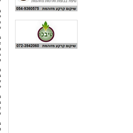
י
ש
נ
א
ב
מ
ט
נ
ב
ש
ל
ב
א
ש
נ