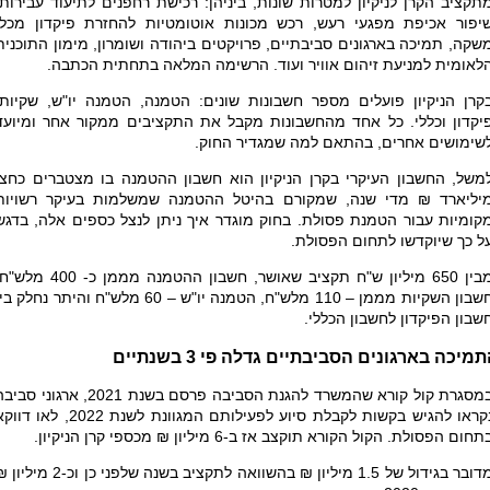
תקציב הקרן לניקיון למטרות שונות, ביניהן: רכישת רחפנים לתיעוד עבירות,
יפור אכיפת מפגעי רעש, רכש מכונות אוטומטיות להחזרת פיקדון מכלי
שקה, תמיכה בארגונים סביבתיים, פרויקטים ביהודה ושומרון, מימון התוכנית
לאומית למניעת זיהום אוויר ועוד. הרשימה המלאה בתחתית הכתבה.
קרן הניקיון פועלים מספר חשבונות שונים: הטמנה, הטמנה יו"ש, שקיות,
יקדון וכללי. כל אחד מהחשבונות מקבל את התקציבים ממקור אחר ומיועד
שימושים אחרים, בהתאם למה שמגדיר החוק.
משל, החשבון העיקרי בקרן הניקיון הוא חשבון ההטמנה בו מצטברים כחצי
יליארד ₪ מדי שנה, שמקורם בהיטל ההטמנה שמשלמות בעיקר רשויות
קומיות עבור הטמנת פסולת. בחוק מוגדר איך ניתן לנצל כספים אלה, בדגש
ל כך שיוקדשו לתחום הפסולת.
מבין 650 מיליון ש"ח תקציב שאושר, חשבון ההטמנה מממן כ- 400 
חשבון השקיות מממן – 110 מלש"ח, הטמנה יו"ש – 60 מלש"ח והיתר נחלק ב
שבון הפיקדון לחשבון הכללי.
תמיכה
בארגונים הסביבתיים גדלה פי 3 בשנתיים
במסגרת קול קורא שהמשרד להגנת הסביבה פרסם בשנת 2021, ארגוני סב
נקראו להגיש בקשות לקבלת סיוע לפעילותם המגוונת לשנת 2022, לאו ד
תחום הפסולת. הקול הקורא תוקצב אז ב-6 מיליון ₪ מכספי קרן הניקיון.
מדובר בגידול של 1.5 מיליון ₪ בהשוואה לתקציב בשנה שלפני כן וכ-2 מי