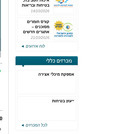
איכות הסביבה,
בטיחות ובריאות
תעסוקתית
14/10/2026
קורס חומרים
מסוכנים –
אתגרים חדשים
והערכות לחוק
21/10/2026
רישוי משולב -
לוח אירועים ◄
מחזור 4
מכרזים כללי
כ
אספקת מיכלי אצירה
ייעוץ בטיחות
400 מיליון מההטמנ
לכל המכרזים ◄
כ