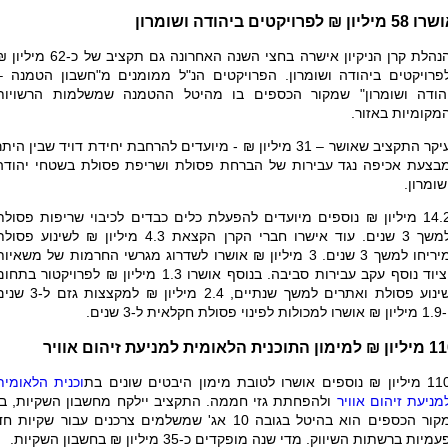
 מיליון ₪ לפרויקטים ביהודה ושומרון
הנהלת קרן הניקיון אישרה בחצי השנה האחרונה גם תקציב של כ-62 מי
פרויקטים ביהודה ושומרון. הפרויקטים הנ"ל ממומנים מ"חשבון הטמנה –
הודה ושומרון" שמקור הכספים בו מהיטל ההטמנה שמשלמות הרשויות
מקומיות באזור.
עיקר התקציב שאושר – 31 מיליון ₪ - מיועדים להרחבת יחידת דויד שבין הית
בצעת אכיפה נגד עבירות של הברחת פסולת ושריפת פסולת בשטחי יהודה
שומרון.
14.2 מיליון ₪ נוספים מיועדים להפעלת כלים כבדים לכיבוי שריפות פסולת
למשך 3 שנים. עוד אישרו חברי הקרן הקצאת 4.3 מיליון ₪ לשינוע פסו
מיריחו למשך 3 שנים. 3 מיליון ₪ אושרו לשדרוג מגרשי החרמות של משאיו
וציוד נוסף עקב עבירות סביבה. בנוסף אושרו 1.3 מיליון ₪ לפרויקטור בתח
שינוע פסולת ואתרים למשך שנתיים, 2.4 מיליון ₪ למקצצות גזם
 למכולות לפינוי פסולת חקלאית ל-3 שנים.
מון התוכנית הלאומית למניעת זיהום אוויר
יון ₪ נוספים אושרו לטובת מימון היבטים שונים בת
וכנית הלאומית
מניעת זיהום אוויר
ולהפחתת גזי חממה. התקציב יילקח מחשבון השקיות, בו
מקור הכספים הוא בהיטל בגובה 10 אג' שמשלמים צרכנים עבור שקיות ח
עמיות ברשתות השיווק. מדי שנה מופקדים כ-35 מיליון ₪ בחשבון השקיות.