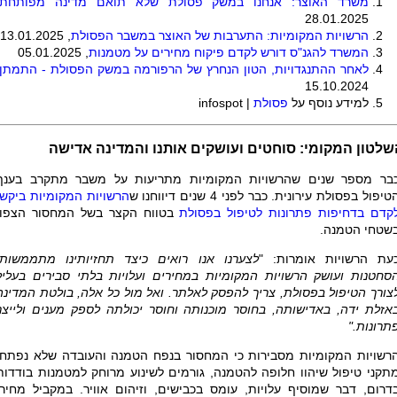
משרד האוצר: אנחנו במשק פסולת שלא תואם מדינה מפותחת
28.01.2025
הרשויות המקומיות: התערבות של האוצר במשבר הפסולת
, 13.01.2025
המשרד להגנ"ס דורש לקדם פיקוח מחירים על מטמנות
, 05.01.2025
לאחר ההתנגדויות, הטון הנחרץ של הרפורמה במשק הפסולת - התמתן
15.10.2024
למידע נוסף על
פסולת
|
infospot
שלטון המקומי: סוחטים ועושקים אותנו והמדינה אדישה
בר מספר שנים שהרשויות המקומיות מתריעות על משבר מתקרב בענף
טיפול בפסולת עירונית. כבר לפני 4 שנים דיווחנו ש
הרשויות המקומיות ביקשו
קדם בדחיפות פתרונות לטיפול בפסולת
בטווח הקצר בשל המחסור הצפוי
שטחי הטמנה.
עת הרשויות אומרות: "
לצערנו אנו רואים כיצד תחזיותינו מתממשות
סחטנות ועושק הרשויות המקומיות במחירים ועלויות בלתי סבירים בעליל
צורך הטיפול בפסולת, צריך להפסק לאלתר. ואל מול כל אלה, בולטת המדינה
אזלת ידה, באדישותה, בחוסר מוכנותה וחוסר יכולתה לספק מענים ולייצר
תרונות."
רשויות המקומיות מסבירות כי המחסור בנפח הטמנה והעובדה שלא נפתחו
תקני טיפול שיהוו חלופה להטמנה, גורמים לשינוע מרוחק למטמנות בודדות
דרום, דבר שמוסיף עלויות, עומס בכבישים, וזיהום אוויר. במקביל מחירי