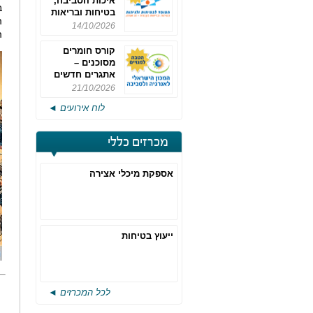
איכות הסביבה,
ב
בטיחות ובריאות
ה
תעסוקתית
14/10/2026
ה
קורס חומרים
מסוכנים –
אתגרים חדשים
והערכות לחוק
21/10/2026
רישוי משולב -
לוח אירועים ◄
מחזור 4
מכרזים כללי
אספקת מיכלי אצירה
ייעוץ בטיחות
לכל המכרזים ◄