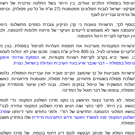
טיפול בפסולת הולכים ועולים, בין היתר בשל החלטה עדכנית של רשות
מקרקעי ישראל לגבות תמלוגים ממטמנות (27 ש"ח על כל טון פסולת), וכניס
ל גורמים עבריינים לענף.
נוסף לכך, הרשויות טוענות כי קרן הניקיון צוברת כספים מתשלומי היטל
הטמנה אשר לא משמשים לייעודם העיקרי של פיתוח חלופות להטמנה, ולכן
ין הצדקה לגביית היטל ההטמנה.
רשויות המקומיות מעריכות את תוספת העלויות לטיפול בפסולת, בגין כל
הליקויים שפורטו לעיל, בכ-800 מיליון ש"ח בשנה. סכום שהן לא יכולות לעמו
ו, ואשר יביא בקרוב לקריסת רשויות מקומיות, או
הפסקת שירותי איסוף
טיפול בפסולת – דבר שכבר ארע בעיר הערבית הגדולה בישראל, נצרת
.
רשויות מצביעות על כך שהמצב הקיים מגביר את עבריינות הפסולת, כלומר
שלכת פסולת בשטחים פתוחים, שריפת פסולת, ומטמנות פיראטיות. כאשר
עלות המשקית של טיפול בנזקים האלה, גבוה לאין שיעור מהסדרת ענף
פסולת, ובסופו של דבר תוטל על המדינה.
אמור, לא מדובר בצעד הראשון בו נוקט מרכז השלטון המקומי כדי לטפל
נושא. בין היתר, לפני כחצי שנה הגיש מרכז השלטון המקומי עתירה לבג"ץ
נושא תמלוגי ההטמנה החדשים של רמ"י. ולפני כחודש וחצי דיווחנו ש
מרכז
שלטון המקומי פנה למשרד האוצר ודרש התערבות מיידית
שלו בפתרון משבר
פסולת.
נוסח המלא של מכתב הבקשה לכנס דיון דחוף בכנסת, של מרכז השלטון