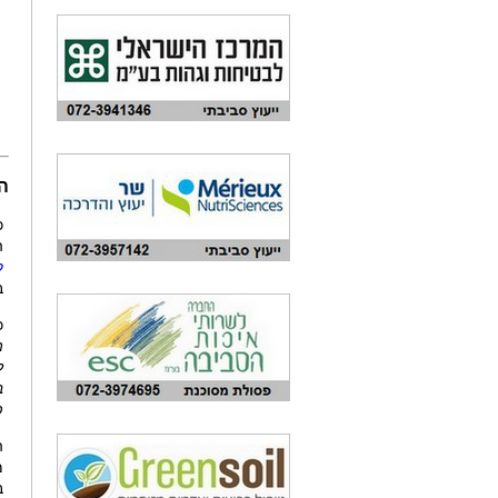
ה
כ
ה
ל
ב
כ
ה
ל
ב
פ
ה
מ
ב