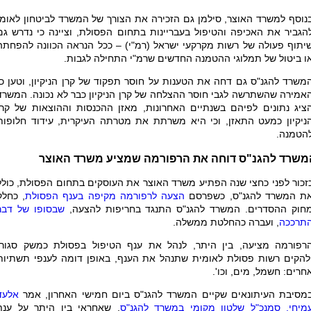
נוסף למשרד האוצר, סילמן גם הזכירה את הצורך של המשרד לביטחון לאומי
הגביר את האכיפה והטיפול בעבריינות בתחום הפסולת, וציינה כי נדרש גם
יתוף פעולה של רשות מקרקעי ישראל (רמ"י) – ככל הנראה הכוונה להפחתה
ו ביטול של תמלוגי ההטמנה החדשים שרמ"י התחילה לגבות.
משרד להגנ"ס גם דחה את הטענות על חוסר תפקוד של קרן הניקיון, וטען כי
אמירה שהשתרשה לגבי חוסר ההצלחה של קרן הניקיון כבר לא נכונה. המשרד
ציג נתונים לפיהם בשנתיים האחרונות, מאזן ההכנסות וההוצאות של קרן
ניקיון כמעט התאזן, וכי היא משרתת את מטרתה העיקרית, עידוד חלופות
הטמנה.
משרד להגנ"ס דוחה את הרפורמה שמציע משרד האוצר
זכור לפני כחצי שנה הפתיע משרד האוצר את העוסקים בתחום הפסולת, כולל
ת המשרד להגנ"ס, כשפרסם
הצעה לרפורמה מקיפה בענף הפסולת
, כחלק
חוק ההסדרים. המשרד להגנ"ס התנגד בחריפות להצעה,
שבסופו של דבר
תרככה
, ועברה כהחלטת ממשלה.
רפורמה מציעה, בין היתר, לנהל את ענף הטיפול בפסולת כמשק סגור,
להקים רשות פסולת לאומית שתנהל את הענף, באופן דומה לענפי תשתיות
חרים: חשמל, מים, וכו'.
מסיבת העיתונאים שקיים המשרד להגנ"ס ביום חמישי האחרון, אמר
אלעד
מיחי, סמנכ"ל שלטון מקומי במשרד להגנ"ס
, שאחראי בין היתר על ענף