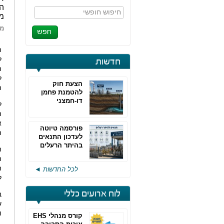
הש
חיפוש חופשי
מס
מא
ל
חדשות
ה
ל
הצעת חוק
ה
להטמנת פחמן
דו-חמצני
ל
ה
א
פורסמה טיוטה
ה
לעדכון התנאים
בהיתר הרעלים
ה
של חברות גפ"מ
ה
ה
לכל החדשות ◄
ל
לוח ארועים כללי
ב
ש
ו
קורס מנהלי EHS