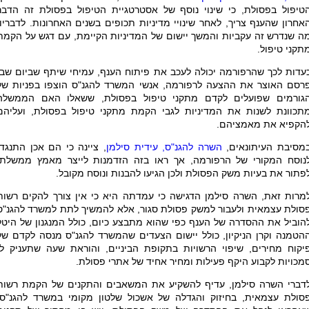
טיפול בפסולת, כי שינוי נוסף של אסטרטגיית הטיפול בפסולת זה הדבר
אחרון שהענף צריך, לאחר שינויי מדיניות תכופים בשנים האחרונות. לדבריו,
ה שנדרש זה עקביות והמשך יישום של המדיניות הקיימת, עם דגש על הקמת
תקני טיפול.
עדות לכך שהרפורמה יכולה לעכב את פיתוח הענף, עמיחי שיתף שביום שבו
רסם האוצר את ההצעה לרפורמה, אנשי המשרד להגנ"ס הוצפו בפניות של
גורמים שפועלים לקדם מתקני טיפול בפסולת, ששאלו האם הממשלה
תכוונת לשנות את המדיניות לגבי הקמת מתקני טיפול בפסולת, ועליהם
הקפיא את מאמציהם.
מסיבת העיתונאים,
השרה להגנ"ס, עידית סילמן
, ציינה כי הם אכן התנגדו
נוסח המקורי של הרפורמה, אך ראו בזה הזדמנות לייצר מאמץ ממשלתי
פתור את בעיות משק הפסולת ולכן הגיעו להבנות ונוסח מקובל.
מרות זאת, השרה סילמן הדגישה כי עמדתה היא כי אין צורך להקים רשות
סולת עצמאית ולעבור למשק פסולת סגור, אלא להמשיך לתת למשרד להגנ"ס
הוביל את ההסדרה של הענף כפי שהוא מתבצע כיום, כולל המנגנון של היטל
הטמנה וקרן הניקיון, כולל יישום הצעדים שהמשרד להגנ"ס מנסה לקדם של
יקוח מחירים, שיפוי הרשויות בתקופת הביניים, והוראת שעה שתעניק לו
מכויות לקבוע היקף פעילות ומחיר אחיד של אתרי פסולת.
דברי השרה סילמן, עדיף להשקיע את המשאבים והתקנים של הקמת רשות
סולת עצמאית, בחיזוק והגדלה של אשכול שלטון מקומי במשרד להגנ"ס,