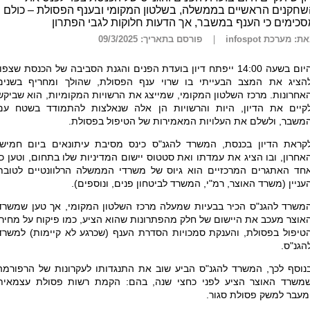
חקנים הראשיים בממשלה, בשלטון המקומי ובענף הפסולת – כולם
כימים כי הענף במשבר, אך הדעות חלוקות לגבי הפתרון
ת: מערכת infospot
פורסם בתאריך: 09/3/2025
היום בשעה 14:00 ייפתח דיון בועדת הפנים והגנת הסביבה של הכנסת שצפוי
הציג את המצב הבעייתי בו שרוי ענף הפסולת, שהולך ומחריף בשנים
אחרונות. מרכז השלטון המקומי, שמייצג את הרשויות המקומיות, הוא שביקש
קיים את הדיון, היות והרשויות הן אלה שנאלצות להתמודד בשטח עם
משבר, ולשלם את העלויות המאמירות של הטיפול בפסולת.
קראת הדיון בכנסת, המשרד להגנ"ס כינס מסיבת עיתונאים ביום חמישי
אחרון, ובו הציג את עמדתו ואת סטטוס יישום המדיניות שלו בתחום, וטען כי
חד האתגרים המרכזיים הוא גיוס של משרדי הממשלה הרלוונטיים לטובת
עניין (משרד האוצר, רמ"י, המשרד לביטחון פנים, ונוספים).
משרד להגנ"ס הכיר בבעיות שמעלה מרכז השלטון המקומי, אך טען שמשרד
אוצר מעכב את היישום של חלק מהפתרונות שהוא הציע, כמו פיקוח על מחירי
טיפול בפסולת, והענקת סמכויות הסדרת הענף (שכרגע לא קיימות) למשרד
הגנ"ס.
נוסף לכך, המשרד להגנ"ס הביע שוב את התנגדותו לעקרונות של הרפורמה
משרד האוצר הציע לפני כחצי שנה, בהם: הקמת רשות פסולת עצמאית
מעבר למשק פסולת סגור.