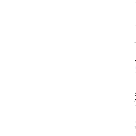
,
,
.