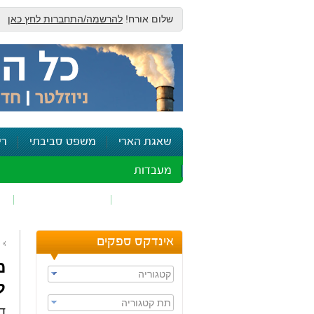
שלום אורח!
להרשמה/התחברות לחץ כאן
שאגת הארי
משפט סביבתי
רי
מעבדות
זיהום אוויר
חומרים מסוכנים
ש
אינדקס ספקים
מ
קטגוריה
ל
תת קטגוריה
די