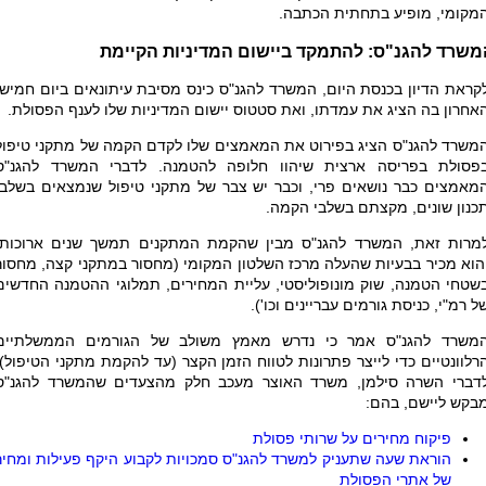
מקומי, מופיע בתחתית הכתבה.
משרד להגנ"ס: להתמקד ביישום המדיניות הקיימת
קראת הדיון בכנסת היום, המשרד להגנ"ס כינס מסיבת עיתונאים ביום חמישי
אחרון בה הציג את עמדתו, ואת סטטוס יישום המדיניות שלו לענף הפסולת.
משרד להגנ"ס הציג בפירוט את המאמצים שלו לקדם הקמה של מתקני טיפול
פסולת בפריסה ארצית שיהוו חלופה להטמנה. לדברי המשרד להגנ"ס
מאמצים כבר נושאים פרי, וכבר יש צבר של מתקני טיפול שנמצאים בשלבי
כנון שונים, מקצתם בשלבי הקמה.
מרות זאת, המשרד להגנ"ס מבין שהקמת המתקנים תמשך שנים ארוכות,
הוא מכיר בבעיות שהעלה מרכז השלטון המקומי (מחסור במתקני קצה, מחסור
שטחי הטמנה, שוק מונופוליסטי, עליית המחירים, תמלוגי ההטמנה החדשים
ל רמ"י, כניסת גורמים עבריינים וכו').
משרד להגנ"ס אמר כי נדרש מאמץ משולב של הגורמים הממשלתיים
רלוונטיים כדי לייצר פתרונות לטווח הזמן הקצר (עד להקמת מתקני הטיפול).
דברי השרה סילמן, משרד האוצר מעכב חלק מהצעדים שהמשרד להגנ"ס
בקש ליישם, בהם:
פיקוח מחירים על שרותי פסולת
הוראת שעה שתעניק למשרד להגנ"ס סמכויות לקבוע היקף פעילות ומחיר
של אתרי הפסולת