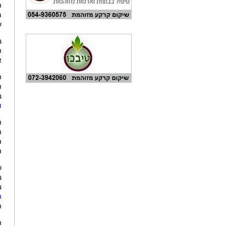
ה
ש
ב
ה
א
ה
ב
ו
ה
ה
ה
ה
כ
ב
ב
ה
ה
ה