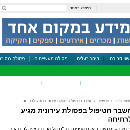
חיפוש באתר
שוי סביבתי
היתר רעלים
פסולת תעשייתית
פסולת מסוכנ
פכים
זיהום קרקע
פסולת
ריח
רעש
דיווח סביב
info spot
חדשות
משבר הטיפול בפסולת עירונית מגיע לרתיחה
שבר הטיפול בפסולת עירונית מגיע
רתיחה
ון שיתקיים היום בועדת הפנים והגנ"ס של הכנסת צפוי לכנס את